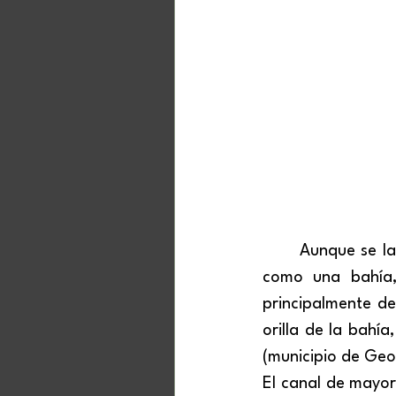
	Aunque se la conoce como Lagoa de Guaraíras, esta extensión de agua funciona 
como una bahía, 
principalmente d
orilla de la bahí
(municipio de Geo
El canal de mayor