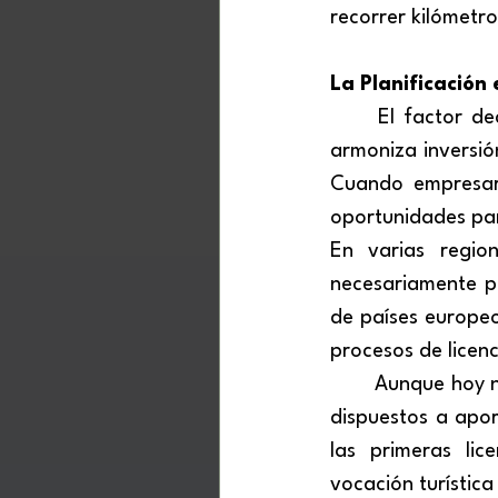
recorrer kilómetro
La Planificación
El factor dec
armoniza inversió
Cuando empresari
oportunidades par
En varias regio
necesariamente pr
de países europeo
procesos de licenc
	Aunque hoy no se observan inversiones de gran escala en la bahía, hay interesados 
dispuestos a apor
las primeras lic
vocación turística