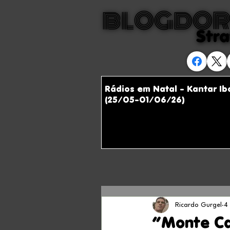
BLOGDOR
BLOGDOR
Stra
Stra
Rádios em Natal - Kantar I
(25/05-01/06/26)
Ricardo Gurgel
4
“Monte Car