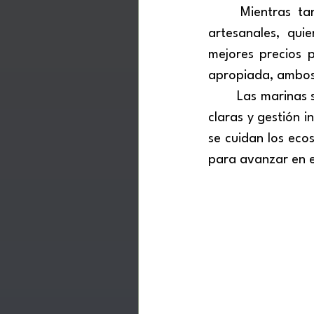
	Mientras tanto, yates y veleros transitan las mismas rutas de los pescadores 
artesanales, qui
mejores precios 
apropiada, ambos
	Las marinas son habituales en las costas del mundo y demuestran que, con normas 
claras y gestión i
se cuidan los eco
para avanzar en 