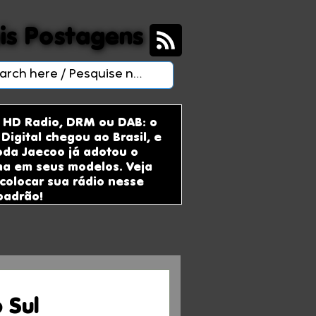
is Postagens
is Postagens
 HD Radio, DRM ou DAB: o
Digital chegou ao Brasil, e
da Jaecoo já adotou o
ma em seus modelos. Veja
colocar sua rádio nesse
padrão!
 Sul