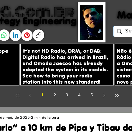
G.com.br
G.com.br
Ma
Ma
tegy Engineering
tegy Engineering
bope
It’s not HD Radio, DRM, or DAB:
Não é
Digital Radio has arrived in Brazil,
Rádio 
and Omoda Jaecoo has already
a Omo
adopted the system in its models.
siste
See how to bring your radio
como 
station into this new standard!
novo 
1
2
3
4
5
 de mai. de 2025
2 min de leitura
lo” a 10 km de Pipa y Tibau do