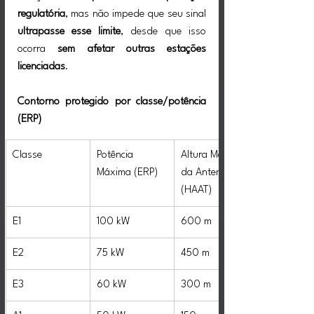
regulatória
, mas não impede que seu sinal 
ultrapasse esse limite
, desde que isso 
ocorra 
sem afetar outras estações 
licenciadas
.
Contorno protegido por classe/potência 
(ERP)
Classe
Potência 
Altura Máxima 
Máxima (ERP)
da Antena 
(HAAT)
E1
100 kW
600 m
E2
75 kW
450 m
E3
60 kW
300 m