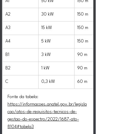
A1
50 kW
150 m
A2
30 kW
150 m
A3
15 kW
150 m
A4
5 kW
150 m
B1
3 kW
90 m
B2
1 kW
90 m
C
0,3 kW
60 m
Fonte da tabela: 
https://informacoes.anatel.gov.br/legisla
cao/atos-de-requisitos-tecnicos-de-
gestao-do-espectro/2022/1687-ato-
8104#tabela3