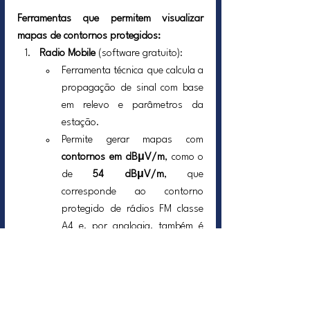
Ferramentas que permitem visualizar 
mapas de contornos protegidos:
Radio Mobile
 (software gratuito):
Ferramenta técnica que calcula a 
propagação de sinal com base 
em relevo e parâmetros da 
estação.
Permite gerar mapas com 
contornos em dBμV/m
, como o 
de 
54 dBμV/m
, que 
corresponde ao contorno 
protegido de rádios FM classe 
A4 e, por analogia, também é 
usado como referência informal 
para comunitárias.
Permite traçar o 
raio de 1 km 
protegido da RadCom
 com 