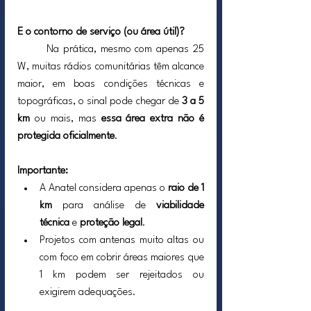
E o contorno de serviço (ou área útil)?
	Na prática, mesmo com apenas 25 
W, muitas rádios comunitárias têm alcance 
maior, em boas condições técnicas e 
topográficas, o sinal pode chegar de 
3 a 5 
km
 ou mais, mas 
essa área extra não é 
protegida oficialmente
.
Importante:
A Anatel considera apenas o 
raio de 1 
km
 para análise de 
viabilidade 
técnica
 e 
proteção legal
.
Projetos com antenas muito altas ou 
com foco em cobrir áreas maiores que 
1 km podem ser rejeitados ou 
exigirem adequações.