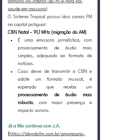
agripino-no-interior-do-rn-e-mira-na-
saude-em-mossoro
)
O Sistema Tropical possui dois canais FM 
na capital potiguar:
CBN Natal – 91,1 MHz (migração do AM)
É uma emissora jornalística, com 
processamento de áudio mais 
simples, adequado ao formato de 
notícias.
Caso deixe de transmitir a CBN e 
adote um formato musical, é 
esperado que receba um 
processamento de áudio mais 
robusto
, com maior presença e 
impacto sonoro.
Já a Mix continua com J.A.
(
https://blogdofm.com.br/empresario-