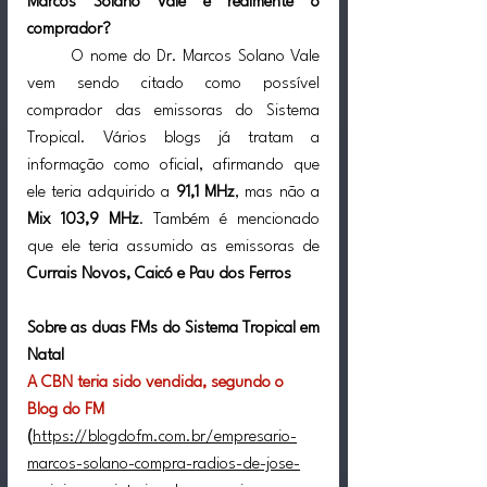
Marcos Solano Vale é realmente o 
comprador?
	O nome do Dr. Marcos Solano Vale 
vem sendo citado como possível 
comprador das emissoras do Sistema 
Tropical. Vários blogs já tratam a 
informação como oficial, afirmando que 
ele teria adquirido a 
91,1 MHz
, mas não a 
Mix 103,9 MHz
. Também é mencionado 
que ele teria assumido as emissoras de 
Currais Novos, Caicó e Pau dos Ferros
Sobre as duas FMs do Sistema Tropical em 
Natal
A CBN teria sido vendida, segundo o 
Blog do FM   
(
https://blogdofm.com.br/empresario-
marcos-solano-compra-radios-de-jose-