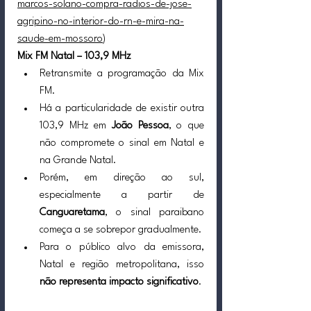
marcos-solano-compra-radios-de-jose-
agripino-no-interior-do-rn-e-mira-na-
saude-em-mossoro
)
Mix FM Natal – 103,9 MHz
Retransmite a programação da Mix 
FM.
Há a particularidade de existir outra 
103,9 MHz em 
João Pessoa
, o que 
não compromete o sinal em Natal e 
na Grande Natal.
Porém, em direção ao sul, 
especialmente a partir de 
Canguaretama
, o sinal paraibano 
começa a se sobrepor gradualmente.
Para o público alvo da emissora, 
Natal e região metropolitana, isso 
não representa impacto significativo
.