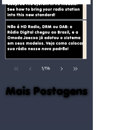
adopted the system in its models.
Omoda Jaecoo has
Omoda Jaecoo já
See how to bring your radio station
already adopted the
adotou o sistem
into this new standard!
system in its models. See
seus modelos. Vej
how to bring your radio
como colocar sua
Não é HD Radio, DRM ou DAB: o
station into this new
nesse novo padrã
Rádio Digital chegou ao Brasil, e a
standard!
Omoda Jaecoo já adotou o sistema
em seus modelos. Veja como colocar
sua rádio nesse novo padrão!
1
/
116
Mais Postagens
Mais Postagens