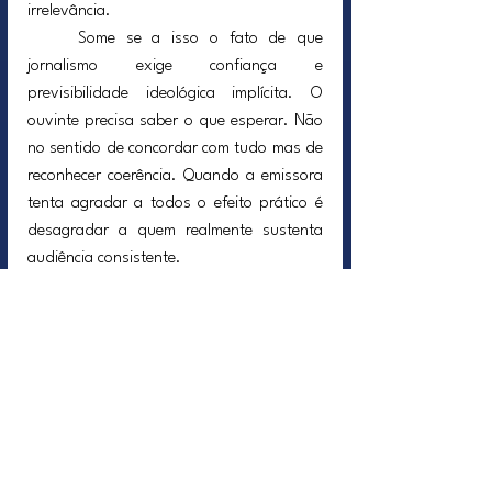
irrelevância.
	Some se a isso o fato de que 
jornalismo exige confiança e 
previsibilidade ideológica implícita. O 
ouvinte precisa saber o que esperar. Não 
no sentido de concordar com tudo mas de 
reconhecer coerência. Quando a emissora 
tenta agradar a todos o efeito prático é 
desagradar a quem realmente sustenta 
audiência consistente.
	Por fim há o erro clássico de 
confundir discurso bonito com produto 
competitivo. Rebrandings costumam 
impressionar executivos e consultores mas 
audiência não se conquista em 
apresentação institucional. Conquista se 
com foco brutal clareza de público e 
coragem de assumir um lado não 