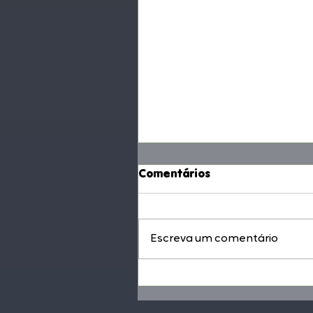
Comentários
Escreva um comentário
É melhor ter 20 rádios
monotemáticas