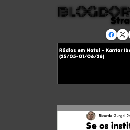
BLOGDOR
BLOGDOR
Stra
Stra
Rádios em Natal - Kantar I
(25/05-01/06/26)
Ricardo Gurgel
2
Se os inst