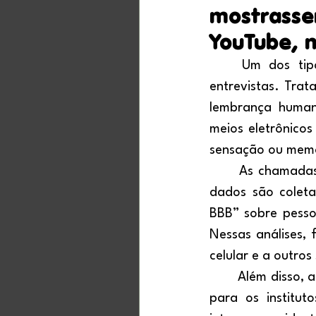
mostrasse
YouTube, 
	Um dos tipos mais falhos de pesquisa na mídia é o realizado por meio de 
entrevistas. Trat
lembrança human
meios eletrônicos
sensação ou memór
	As chamadas pesquisas em modelos de “stalkers” de comportamento, em que os 
dados são colet
BBB” sobre pesso
Nessas análises,
celular e a outro
	Além disso, admitir que a TV aberta é menos relevante seria um verdadeiro veneno 
para os institut