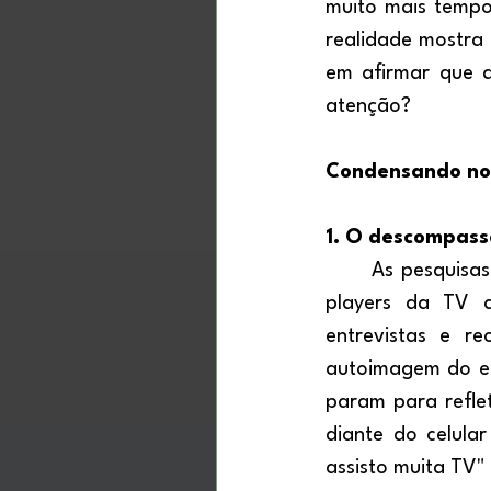
muito mais tempo
realidade mostra 
em afirmar que a
atenção?
Condensando noss
1. O descompass
	As pesquisas tradicionais de audiência, sobretudo as encomendadas por grandes 
players da TV a
entrevistas e r
autoimagem do en
param para refle
diante do celula
assisto muita TV"