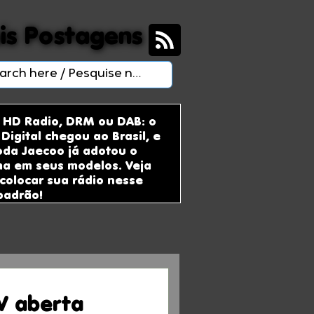
is Postagens
is Postagens
 HD Radio, DRM ou DAB: o
Digital chegou ao Brasil, e
da Jaecoo já adotou o
ma em seus modelos. Veja
colocar sua rádio nesse
padrão!
TV aberta