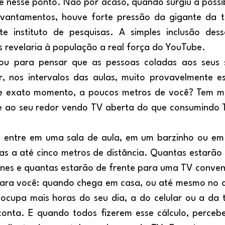
e nesse ponto. Não por acaso, quando surgiu a possibil
vantamentos, houve forte pressão da gigante da te
te instituto de pesquisas. A simples inclusão dessa
s revelaria à população a real força do YouTube.
r, nos intervalos das aulas, muito provavelmente es
e exato momento, a poucos metros de você? Tem m
e ao seu redor vendo TV aberta do que consumindo Ti
s a até cinco metros de distância. Quantas estarão a
nes e quantas estarão de frente para uma TV conven
 ocupa mais horas do seu dia, a do celular ou a da t
conta. E quando todos fizerem esse cálculo, perceb