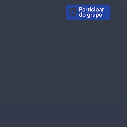
diferentes do que 20
rádios “ecléticas” iguais