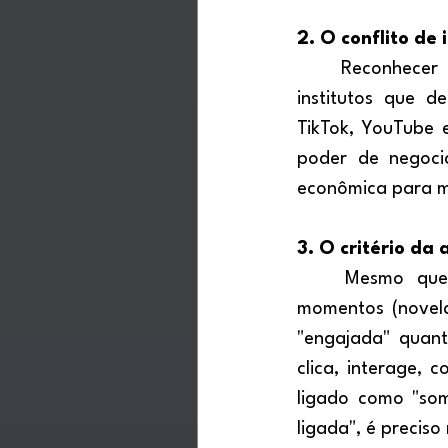
2. O conflito de 
	Reconhecer essa mudança não interessa à própria indústria televisiva nem aos 
institutos que d
TikTok, YouTube 
poder de negoci
econômica para ma
3. O critério da
	Mesmo que a TV aberta ainda alcance grandes massas em determinados 
momentos (novelas
"engajada" quant
clica, interage, 
ligado como "so
ligada", é precis