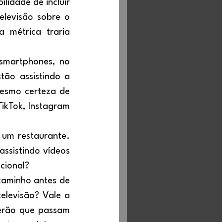
idade de incluir 
levisão sobre o 
 métrica traria 
tão assistindo a 
esmo certeza de 
kTok, Instagram 
ssistindo vídeos 
cional?
elevisão? Vale a 
erão que passam 