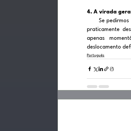
4. A virada gera
	Se pedirmos a adolescentes e jovens adultos que façam esse mesmo cálculo, a TV 
praticamente de
apenas momentâ
deslocamento defin
Português