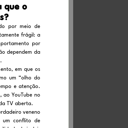
a que o
es?
amente frágil: a 
portamento por 
 não dependem da 
.
mo um “olho do 
empo e atenção. 
, ao YouTube no 
 da TV aberta.
 um conflito de 