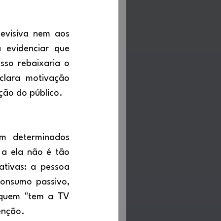
 evidenciar que 
so rebaixaria o 
lara motivação 
ção do público.
 a ela não é tão 
tivas: a pessoa 
consumo passivo, 
quem "tem a TV 
enção.