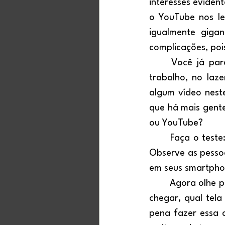
interesses evident
o YouTube nos le
igualmente gigan
complicações, poi
	Você já parou para pensar que as pessoas coladas aos seus smartphones, no 
trabalho, no laze
algum vídeo nest
que há mais gent
ou YouTube?
	Faça o teste: entre em uma sala de aula, em um barzinho ou em um restaurante. 
Observe as pessoa
em seus smartpho
	Agora olhe para você: quando chega em casa, ou até mesmo no caminho antes de 
chegar, qual tela
pena fazer essa 