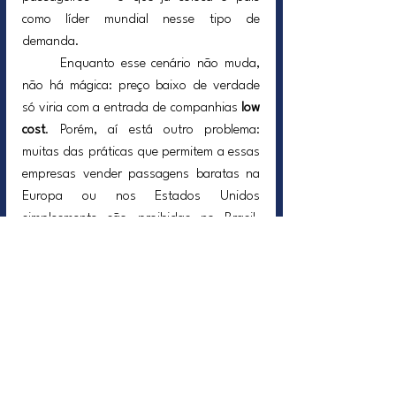
como líder mundial nesse tipo de 
demanda.
	Enquanto esse cenário não muda, 
não há mágica: preço baixo de verdade 
só viria com a entrada de companhias 
low 
cost
. Porém, aí está outro problema: 
muitas das práticas que permitem a essas 
empresas vender passagens baratas na 
Europa ou nos Estados Unidos 
simplesmente são proibidas no Brasil. 
Cobrança por serviços extras, venda 
ampla de produtos a bordo e outras 
fontes de receita secundária não 
encontram espaço aqui, o que inviabiliza 
o modelo.
	Mais concorrência poderia, sim, 
ajudar. Se houvesse espaço para novas 
empresas, poderíamos ter rotas 