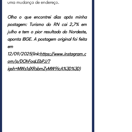
uma mudança de endereço.
Olha o que encontrei dias após minha 
postagem: Turismo do RN cai 2,7% em 
julho e tem o pior resultado do Nordeste, 
aponta IBGE. A postagem original foi feita 
em 
12/09/2025(link:
https://www.instagram.c
om/p/DOhFoqLEbPJ/?
igsh=MWs1dXRsbmZyMW9icA%3D%3D
)