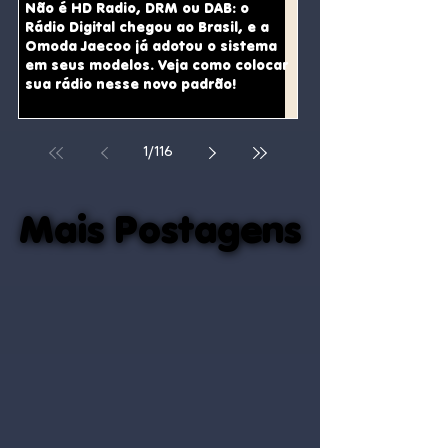
how to bring your radio
como colocar sua
Não é HD Radio, DRM ou DAB: o
station into this new
nesse novo padrã
Rádio Digital chegou ao Brasil, e a
standard!
Omoda Jaecoo já adotou o sistema
em seus modelos. Veja como colocar
sua rádio nesse novo padrão!
1
/
116
Mais Postagens
Mais Postagens