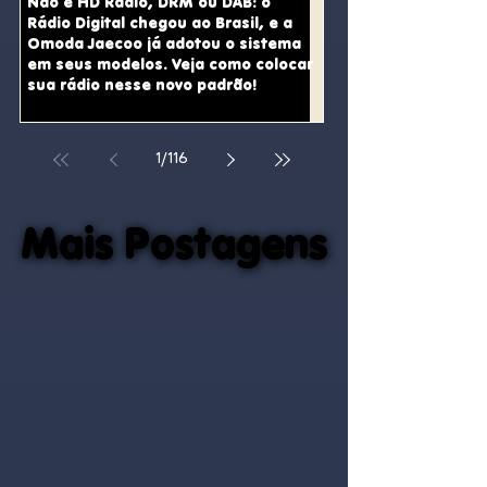
Não é HD Radio, DRM ou DAB: o
Rádio Digital chegou ao Brasil, e a
Omoda Jaecoo já adotou o sistema
em seus modelos. Veja como colocar
sua rádio nesse novo padrão!
1
/
116
Mais Postagens
Mais Postagens