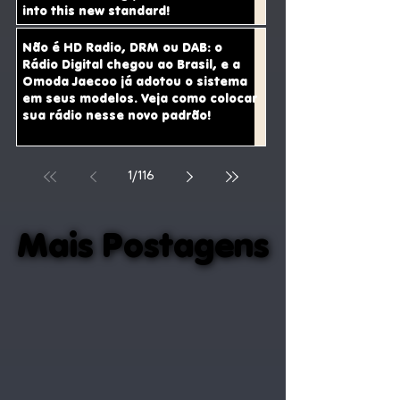
into this new standard!
Não é HD Radio, DRM ou DAB: o
Rádio Digital chegou ao Brasil, e a
Omoda Jaecoo já adotou o sistema
em seus modelos. Veja como colocar
sua rádio nesse novo padrão!
1
/
116
Mais Postagens
Mais Postagens