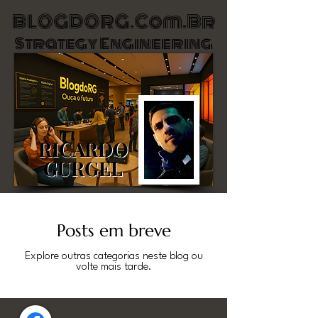
BLOGDORG.com.br
BLOGDORG.com.br
Strategy Engineering
Strategy Engineering
RICARDO
RICARDO
GURGEL
GURGEL
Posts em breve
Explore outras categorias neste blog ou
volte mais tarde.